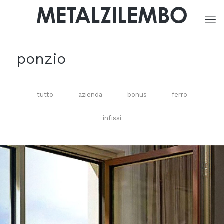
ponzio
tutto
azienda
bonus
ferro
infissi