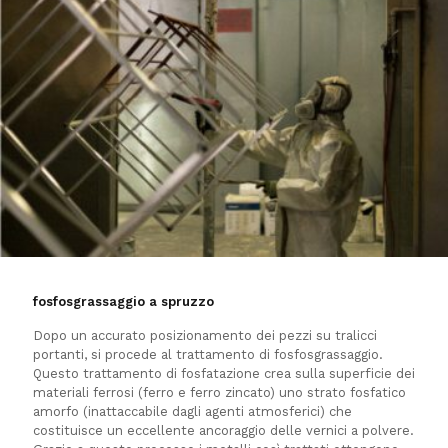
fosfosgrassaggio a spruzzo
Dopo un accurato posizionamento dei pezzi su tralicci
portanti, si procede al trattamento di fosfosgrassaggio.
Questo trattamento di fosfatazione crea sulla superficie dei
materiali ferrosi (ferro e ferro zincato) uno strato fosfatico
amorfo (inattaccabile dagli agenti atmosferici) che
costituisce un eccellente ancoraggio delle vernici a polvere.