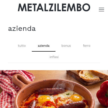
azienda
tutto
azienda
bonus
ferro
infissi